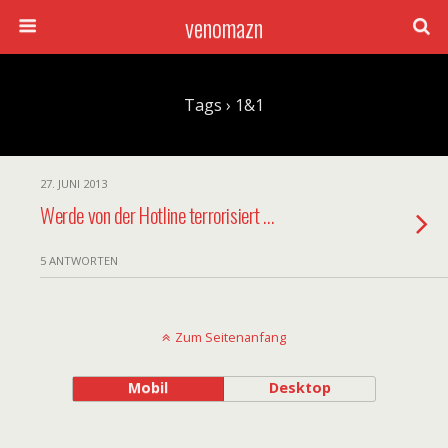
venomazn
Tags › 1&1
27. JUNI 2013
Werde von der Hotline terrorisiert …
5 ANTWORTEN
Zum Seitenanfang
Mobil
Desktop