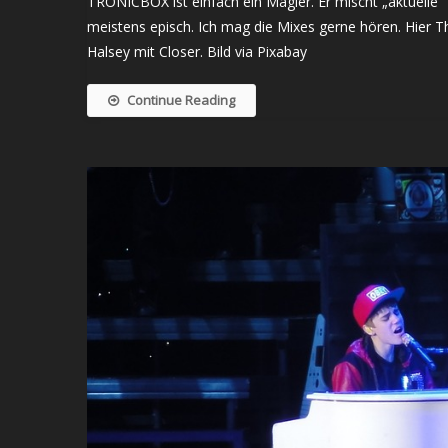
TRONICBOX ist einfach ein Magier. Er mischt „aktuelle“
meistens episch. Ich mag die Mixes gerne hören. Hie
Halsey mit Closer. Bild via Pixabay
Continue Reading