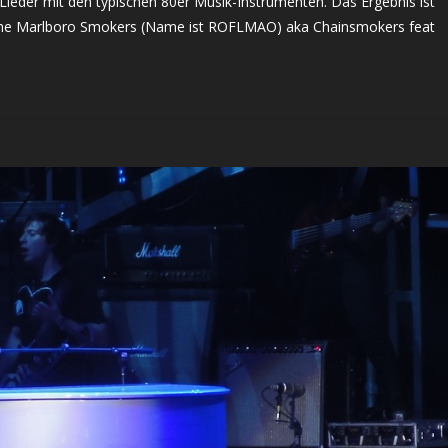
 Lieder mit den typischen 80er Musik-Instrumenten. Das Ergebnis ist
r The Marlboro Smokers (Name ist ROFLMAO) aka Chainsmokers feat