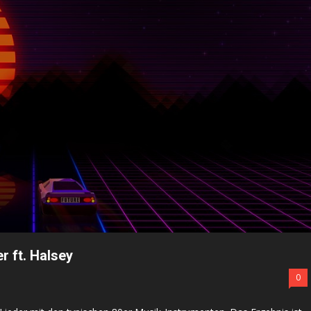
r ft. Halsey
0