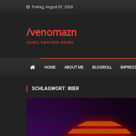
Skip
Freitag, August 07, 2026
to
content
/venomazn
Asiate, kann kein Karate
HOME
ABOUT ME
BLOGROLL
IMPRES
SCHLAGWORT:
80ER