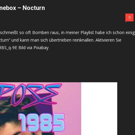
onebox – Nocturn
0
hmeißt so oft Bomben raus, in meiner Playlist habe ich schon eini
n“ und kann man sich übertrieben reinknallen. Aktivieren Sie
3BS_q-9E Bild via Pixabay