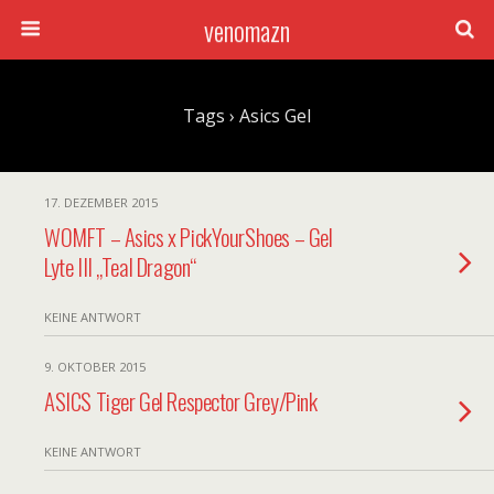
venomazn
Tags › Asics Gel
17. DEZEMBER 2015
WOMFT – Asics x PickYourShoes – Gel
Lyte III „Teal Dragon“
KEINE ANTWORT
9. OKTOBER 2015
ASICS Tiger Gel Respector Grey/Pink
KEINE ANTWORT