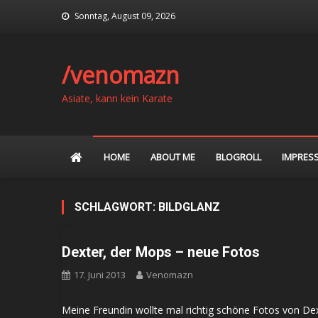
Skip
Sonntag, August 09, 2026
to
content
/venomazn
Asiate, kann kein Karate
HOME
ABOUT ME
BLOGROLL
IMPRES
SCHLAGWORT:
BILDGLANZ
Dexter, der Mops – neue Fotos
17. Juni 2013
Venomazn
Meine Freundin wollte mal richtig schöne Fotos von De