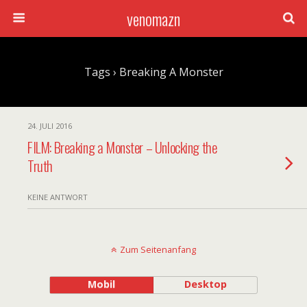
venomazn
Tags › Breaking A Monster
24. JULI 2016
FILM: Breaking a Monster – Unlocking the
Truth
KEINE ANTWORT
Zum Seitenanfang
Mobil
Desktop