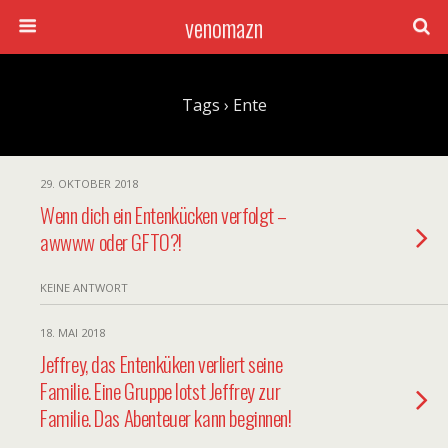
venomazn
Tags › Ente
29. OKTOBER 2018
Wenn dich ein Entenkücken verfolgt –
awwww oder GFTO?!
KEINE ANTWORT
18. MAI 2018
Jeffrey, das Entenküken verliert seine
Familie. Eine Gruppe lotst Jeffrey zur
Familie. Das Abenteuer kann beginnen!