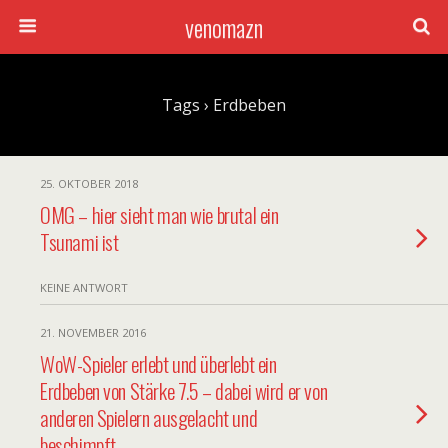
venomazn
Tags › Erdbeben
25. OKTOBER 2018
OMG – hier sieht man wie brutal ein
Tsunami ist
KEINE ANTWORT
21. NOVEMBER 2016
WoW-Spieler erlebt und überlebt ein
Erdbeben von Stärke 7.5 – dabei wird er von
anderen Spielern ausgelacht und
beschimpft