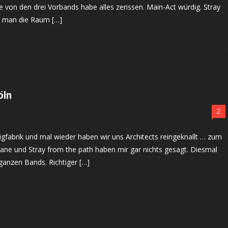
te von den drei Vorbands habe alles zerissen. Main-Act würdig. Stray
e man die Raum […]
öln
2
igfabrik und mal wieder haben wir uns Architects reingeknallt … zum
hlane und Stray from the path haben mir gar nichts gesagt. Diesmal
 ganzen Bands. Richtiger […]