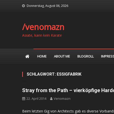
Skip
Donnerstag, August 06, 2026
to
content
/venomazn
Asiate, kann kein Karate
HOME
ABOUT ME
BLOGROLL
IMPRES
SCHLAGWORT:
ESSIGFABRIK
Stray from the Path – vierköpfige Har
22. April 2014
Venomazn
Beim letzten Gig von Architects gab es diverse Vorband