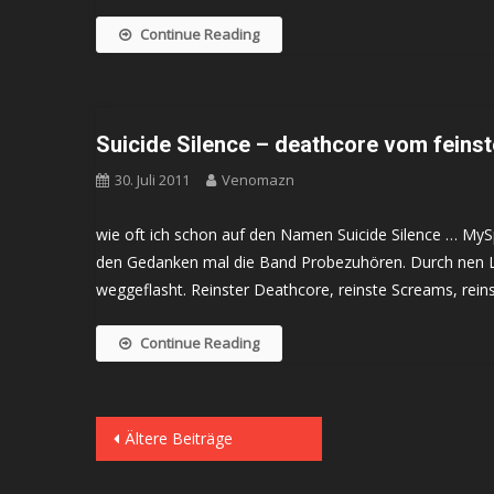
Continue Reading
Suicide Silence – deathcore vom feins
30. Juli 2011
Venomazn
wie oft ich schon auf den Namen Suicide Silence … MyS
den Gedanken mal die Band Probezuhören. Durch nen Li
weggeflasht. Reinster Deathcore, reinste Screams, rei
Continue Reading
Beitragsnavigation
Ältere Beiträge