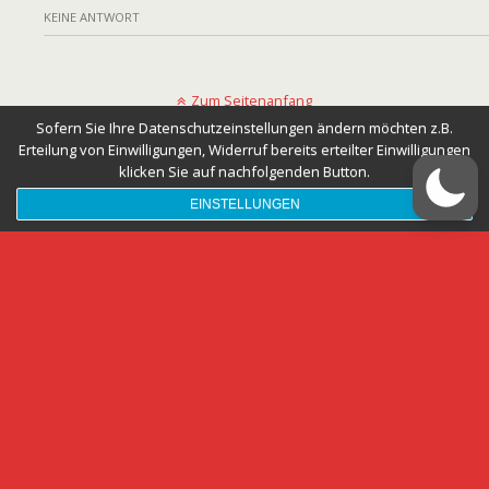
KEINE ANTWORT
Zum Seitenanfang
Sofern Sie Ihre Datenschutzeinstellungen ändern möchten z.B.
Erteilung von Einwilligungen, Widerruf bereits erteilter Einwilligungen
Mobil
Desktop
klicken Sie auf nachfolgenden Button.
EINSTELLUNGEN