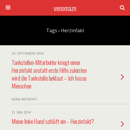
venomazn
Tags › Herzinfakt
23. SEPTEMBER 2018
Tankstellen-Mitarbeiter kriegt einen
Herzinfakt anstatt erste Hilfe zuleisten
wird die Tankstelle beklaut – Ich hasse
Menschen
KEINE ANTWORT
21. MAI 2014
Meine linke Hand schläft ein – Herzinfakt?