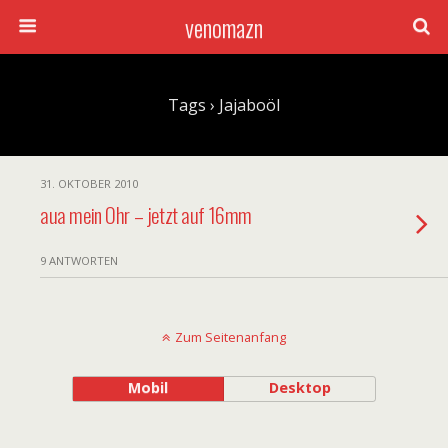
venomazn
Tags › Jajaboöl
31. OKTOBER 2010
aua mein Ohr – jetzt auf 16mm
9 ANTWORTEN
Zum Seitenanfang
Mobil
Desktop