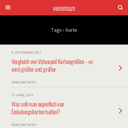
venomazn
Tags › Karte
4. SEPTEMBER 2017
Vergleich von Videospiel Kartengrößen – es
wird größer und größer
KEINE ANTWORT
17. APRIL 2014
Was soll man eigentlich von
Einladungskarten halten?
KEINE ANTWORT