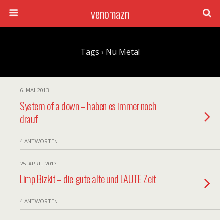
venomazn
Tags › Nu Metal
6. MAI 2013
System of a down – haben es immer noch
drauf
4 ANTWORTEN
25. APRIL 2013
Limp Bizkit – die gute alte und LAUTE Zeit
4 ANTWORTEN