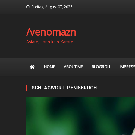
Skip
Freitag, August 07, 2026
to
content
/venomazn
Asiate, kann kein Karate
HOME
ABOUT ME
BLOGROLL
IMPRES
SCHLAGWORT:
PENISBRUCH