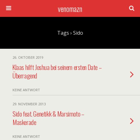
venomazn
Tags › Sido
26. OKTOBER 2019
Klaas hilft Joshua bei seinem ersten Date –
Überragend
KEINE ANTWORT
29. NOVEMBER 2013
Sido feat. Genetikk & Marsimoto –
Maskerade
KEINE ANTWORT