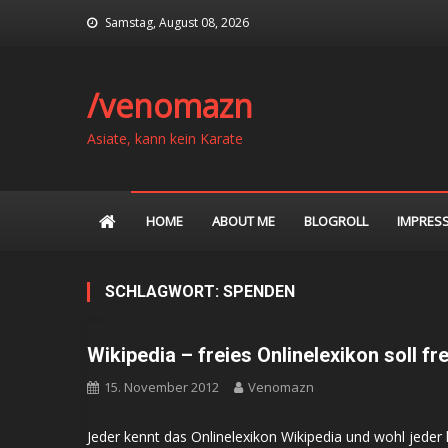
Skip
Samstag, August 08, 2026
to
content
/venomazn
Asiate, kann kein Karate
HOME
ABOUT ME
BLOGROLL
IMPRES
SCHLAGWORT:
SPENDEN
Wikipedia – freies Onlinelexikon soll fre
15. November 2012
Venomazn
Jeder kennt das Onlinelexikon Wikipedia und wohl jeder 