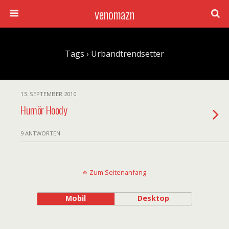
venomazn
Tags › Urbandtrendsetter
13. SEPTEMBER 2010
Humör Hoody
9 ANTWORTEN
Zum Seitenanfang
Mobil
Desktop