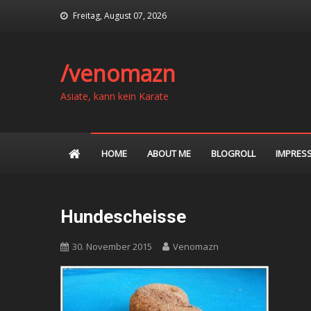
Skip
Freitag, August 07, 2026
to
content
/venomazn
Asiate, kann kein Karate
HOME
ABOUT ME
BLOGROLL
IMPRES
Hundescheisse
30. November 2015
Venomazn