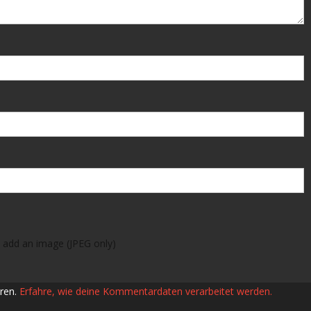
 add an image (JPEG only)
ren.
Erfahre, wie deine Kommentardaten verarbeitet werden.