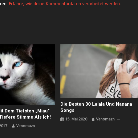
ren.
Erfahre, wie deine Kommentardaten verarbeitet werden.
Die Besten 30 Lalala Und Nanana
Songs
it Dem Tiefsten „Miau“
Tiefere Stimme Als Ich!
15. Mai 2020
Venomazn
2017
Venomazn