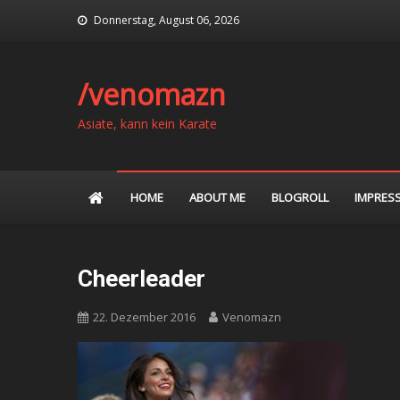
Skip
Donnerstag, August 06, 2026
to
content
/venomazn
Asiate, kann kein Karate
HOME
ABOUT ME
BLOGROLL
IMPRES
Cheerleader
22. Dezember 2016
Venomazn