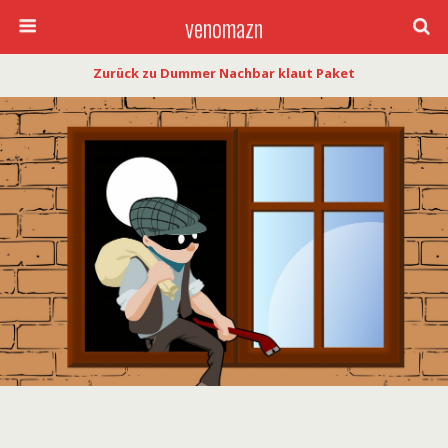
venomazn
Zurück zu Dummer Nachbar klaut Paket