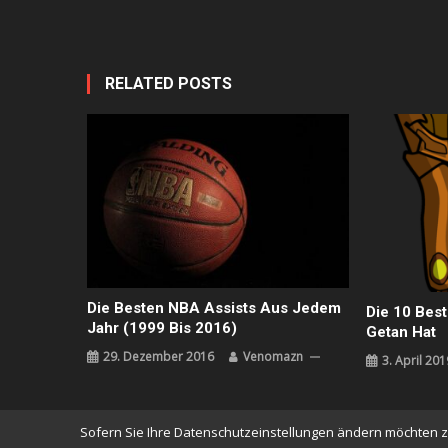
RELATED POSTS
Die Besten NBA Assists Aus Jedem
Die 10 Best
Jahr (1999 Bis 2016)
Getan Hat
29. Dezember 2016
Venomazn
3. April 201
Sofern Sie Ihre Datenschutzeinstellungen ändern möchten z.B.
News Vibrant
|
Theme: News Vibrant by
CodeVibrant
.