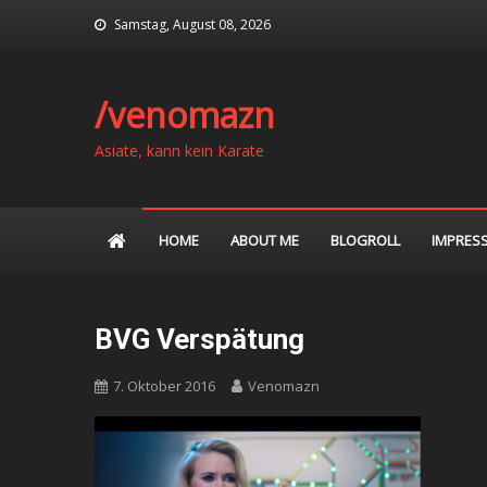
Skip
Samstag, August 08, 2026
to
content
/venomazn
Asiate, kann kein Karate
HOME
ABOUT ME
BLOGROLL
IMPRES
BVG Verspätung
7. Oktober 2016
Venomazn