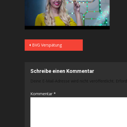
Beitragsnavigation
BVG Verspätung
Schreibe einen Kommentar
Deine E-Mail-Adresse wird nicht veröffentlicht.
Erford
Kommentar
*