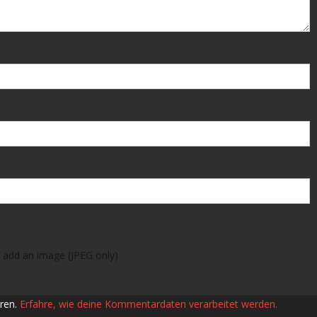
 add an image (JPEG only)
ren.
Erfahre, wie deine Kommentardaten verarbeitet werden.