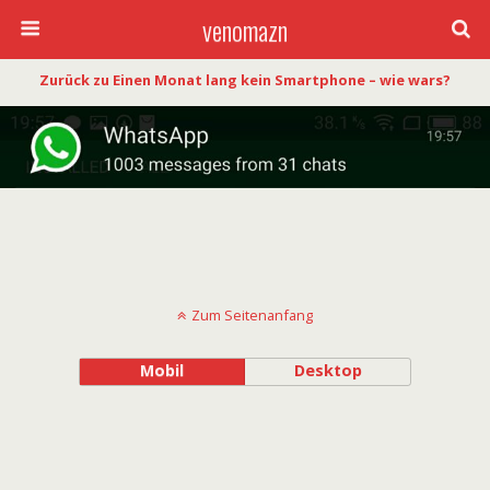
venomazn
Zurück zu Einen Monat lang kein Smartphone – wie wars?
Zum Seitenanfang
Mobil
Desktop