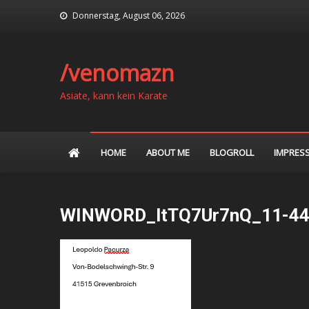
Skip
Donnerstag, August 06, 2026
to
content
/venomazn
Asiate, kann kein Karate
HOME
ABOUT ME
BLOGROLL
IMPRES
WINWORD_ltTQ7Ur7nQ_11-44