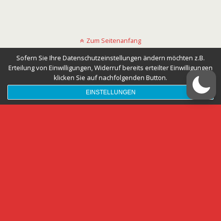
Zum Seitenanfang
Sofern Sie Ihre Datenschutzeinstellungen ändern möchten z.B.
Mobil
Desktop
Erteilung von Einwilligungen, Widerruf bereits erteilter Einwilligungen
klicken Sie auf nachfolgenden Button.
EINSTELLUNGEN