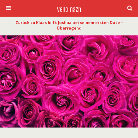
venomazn
Zurück zu Klaas hilft Joshua bei seinem ersten Date –
Überragend