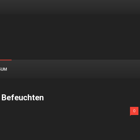
SUM
h Befeuchten
0