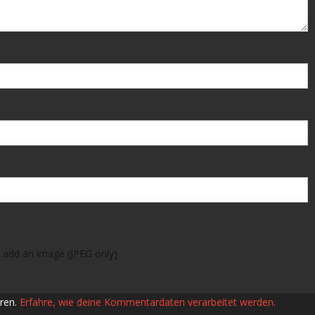
 add an image (JPEG only)
ren.
Erfahre, wie deine Kommentardaten verarbeitet werden.