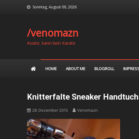
Skip
Sonntag, August 09, 2026
to
content
/venomazn
Asiate, kann kein Karate
HOME
ABOUT ME
BLOGROLL
IMPRES
Knitterfalte Sneaker Handtuc
28. Dezember 2015
Venomazn