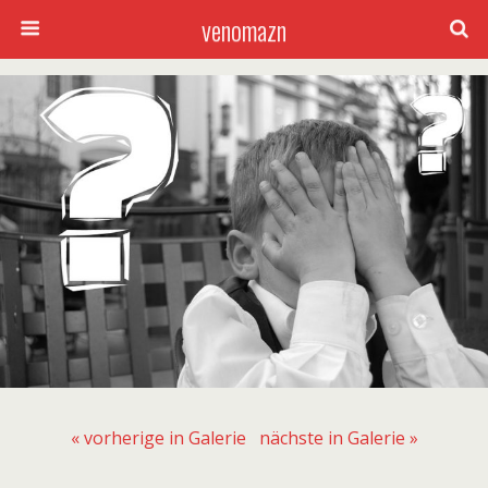
venomazn
« vorherige in Galerie
nächste in Galerie »