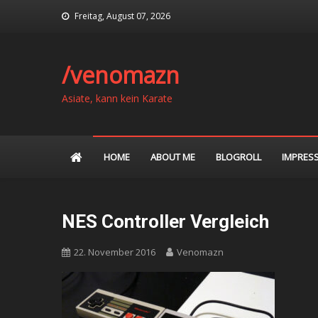
Skip
Freitag, August 07, 2026
to
content
/venomazn
Asiate, kann kein Karate
HOME
ABOUT ME
BLOGROLL
IMPRES
NES Controller Vergleich
22. November 2016
Venomazn