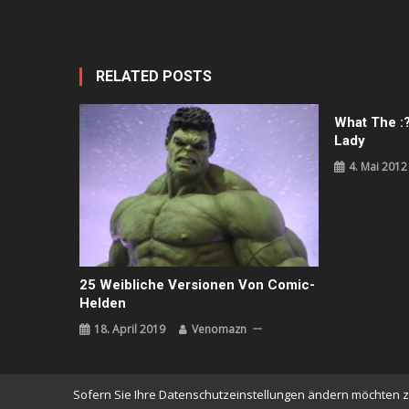
RELATED POSTS
What The :
Lady
4. Mai 2012
25 Weibliche Versionen Von Comic-
Helden
18. April 2019
Venomazn
Sofern Sie Ihre Datenschutzeinstellungen ändern möchten z.B.
News Vibrant
|
Theme: News Vibrant by
CodeVibrant
.