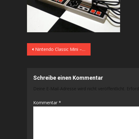
Beitragsnavigation
Nintendo Classic Mini – endlich habe ich sie bekommen
Schreibe einen Kommentar
Deine E-Mail-Adresse wird nicht veröffentlicht.
Erford
Kommentar
*