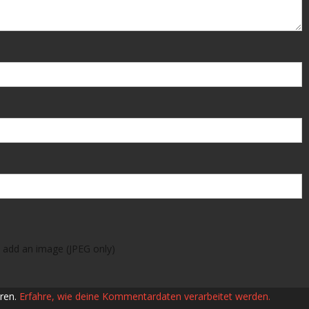
 add an image (JPEG only)
ren.
Erfahre, wie deine Kommentardaten verarbeitet werden.