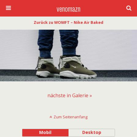
venomazn
Zurück zu WOMFT – Nike Air Baked
nächste in Galerie »
Zum Seitenanfang
Mobil
Desktop