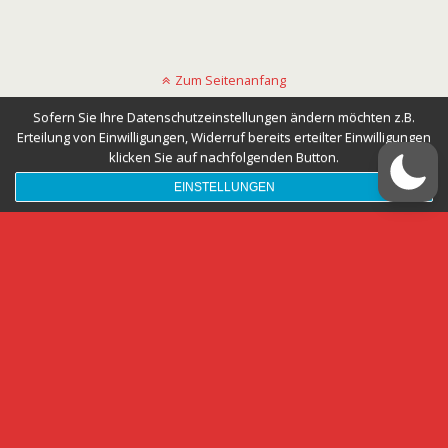
Zum Seitenanfang
Sofern Sie Ihre Datenschutzeinstellungen ändern möchten z.B.
Mobil
Desktop
Erteilung von Einwilligungen, Widerruf bereits erteilter Einwilligungen
klicken Sie auf nachfolgenden Button.
EINSTELLUNGEN